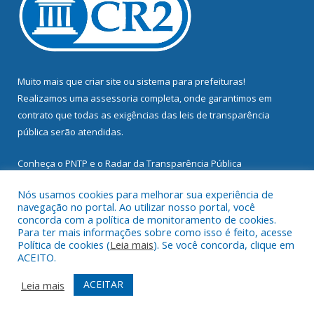
Muito mais que
criar site
ou
sistema para prefeituras
!
Realizamos uma
assessoria
completa, onde garantimos em
contrato que todas as exigências das
leis de transparência
pública
serão atendidas.
Conheça o
PNTP
e o
Radar da Transparência Pública
Nós usamos cookies para melhorar sua experiência de
navegação no portal. Ao utilizar nosso portal, você
concorda com a política de monitoramento de cookies.
Para ter mais informações sobre como isso é feito, acesse
Todos os direitos reservados a Prefeitura Municipal de
Política de cookies (
Leia mais
). Se você concorda, clique em
Mocajuba.
ACEITO.
Mapa do Site
Acessar Área Administrativa
ACEITAR
Leia mais
Acessar Webmail