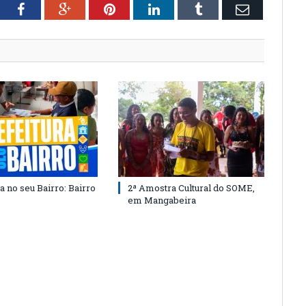
tter
Facebook
Google+
Pinterest
LinkedIn
Tumblr
Email
a no seu Bairro: Bairro
2ª Amostra Cultural do SOME,
em Mangabeira