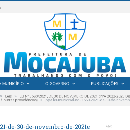
6
 MUNICÍPIO
O GOVERNO
PUBLICAÇÕES
»
»
Leis
LEI Nº 3680/2021, DE 30 DE NOVEMBRO DE 2021 (PPA 2022-2025 Disp
»
á outras providências)
ppa lei-municipal-no-3.680-2021-de-30-de-novem
021-de-30-de-novembro-de-2021e
0