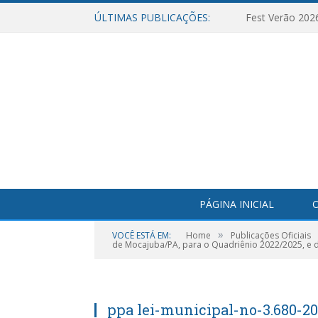
ÚLTIMAS PUBLICAÇÕES:
Fest Verão 202
PÁGINA INICIAL
O
»
VOCÊ ESTÁ EM:
Home
Publicações Oficiais
de Mocajuba/PA, para o Quadriênio 2022/2025, e d
ppa lei-municipal-no-3.680-2