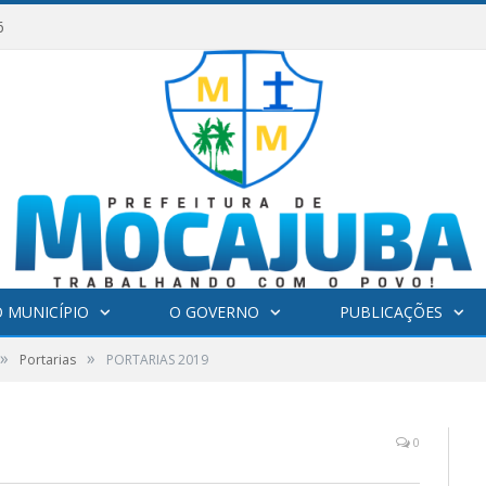
6
 MUNICÍPIO
O GOVERNO
PUBLICAÇÕES
»
»
Portarias
PORTARIAS 2019
0