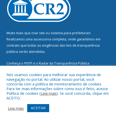
Muito mais que
criar site
ou
sistema para prefeituras
!
Realizamos uma
assessoria
completa, onde garantimos em
contrato que todas as exigências das
leis de transparência
pública
serão atendidas.
Conheça o
PNTP
e o
Radar da Transparência Pública
Nós usamos cookies para melhorar sua experiência de
navegação no portal. Ao utilizar nosso portal, você
concorda com a política de monitoramento de cookies.
Para ter mais informações sobre como isso é feito, acesse
Todos os direitos reservados a Prefeitura Municipal de
Política de cookies (
Leia mais
). Se você concorda, clique em
Mocajuba.
ACEITO.
Mapa do Site
Acessar Área Administrativa
ACEITAR
Leia mais
Acessar Webmail