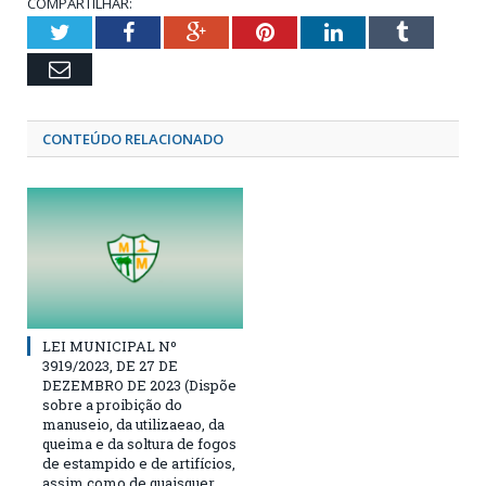
COMPARTILHAR:
Twitter
Facebook
Google+
Pinterest
LinkedIn
Tumblr
Email
CONTEÚDO RELACIONADO
LEI MUNICIPAL Nº
3919/2023, DE 27 DE
DEZEMBRO DE 2023 (Dispõe
sobre a proibição do
manuseio, da utilizaeao, da
queima e da soltura de fogos
de estampido e de artifícios,
assim como de quaisquer