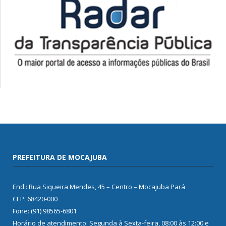
PREFEITURA DE MOCAJUBA
End.: Rua Siqueira Mendes, 45 – Centro – Mocajuba Pará
CEP: 68420-000
Fone: (91) 98565-6801
Horário de atendimento: Segunda à Sexta-feira, 08:00 às 12:00 e