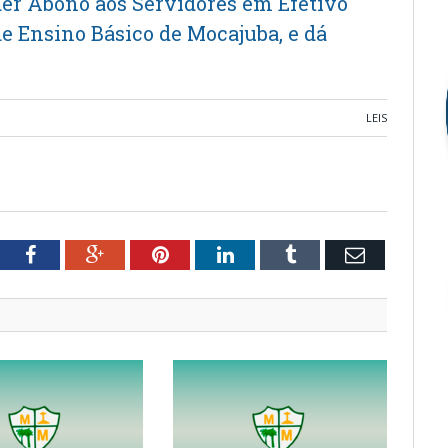
er Abono aos Servidores em Efetivo
e Ensino Básico de Mocajuba, e dá
LEIS
tter
Facebook
Google+
Pinterest
LinkedIn
Tumblr
Email