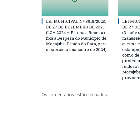
LEI MUNICIPAL Nº 3918/2023,
LEI MUNI
DE 27 DE DEZEMBRO DE 2023
DE 27 D
(LOA 2024 – Estima a Receita e
(Dispõe 
fixa a Despesa do Município de
manuseio,
Mocajuba, Estado do Pará, para
queima e
o exercício financeiro de 2024)
estampido
como de 
pirotécn
ruidoso 
Mocajuba
providen
Os comentários estão fechados.