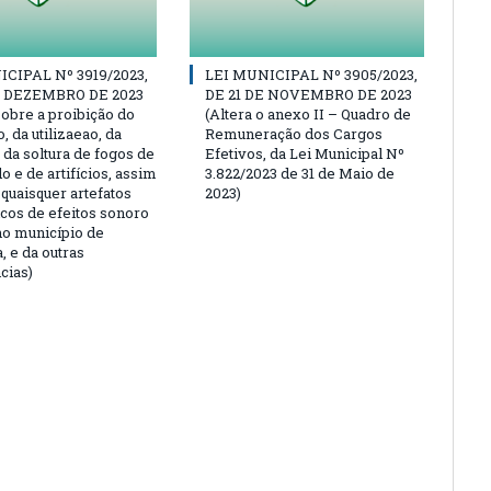
CIPAL Nº 3919/2023,
LEI MUNICIPAL Nº 3905/2023,
E DEZEMBRO DE 2023
DE 21 DE NOVEMBRO DE 2023
sobre a proibição do
(Altera o anexo II – Quadro de
 da utilizaeao, da
Remuneração dos Cargos
 da soltura de fogos de
Efetivos, da Lei Municipal Nº
 e de artifícios, assim
3.822/2023 de 31 de Maio de
quaisquer artefatos
2023)
icos de efeitos sonoro
no município de
, e da outras
cias)